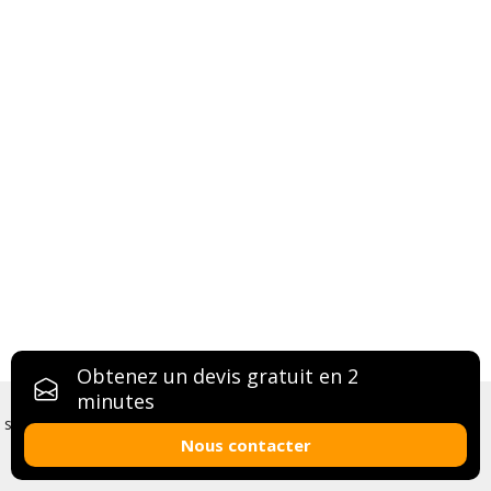
Obtenez un devis gratuit en 2
Les cookies nous permettent de vous proposer nos
minutes
services plus facilement. En utilisant nos services, vous nous
Nous contacter
donnez expressément votre accord pour exploiter ces
cookies.
OK