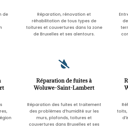
n de
Réparation, rénovation et
Entr
réhabilitation de tous types de
de
n
toitures et couvertures dans la zone
ter
de Bruxelles et ses alentours.
co

à
Réparation de fuites à
R
rt
Woluwe-Saint-Lambert
W
ns
Réparation des fuites et traitement
Ré
res,
des problèmes d’humidité sur les
toits
région
murs, plafonds, toitures et
d’
couvertures dans Bruxelles et ses