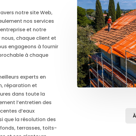
ravers notre site Web,
eulement nos services
’entreprise et notre
ur nous, chaque client et
ous engageons à fournir
rréprochable à chaque
eilleurs experts en
n, réparation et
ures dans toute la
ement l’entretien des
scentes d’eaux
À
nsi que la résolution des
fonds, terrasses, toits-