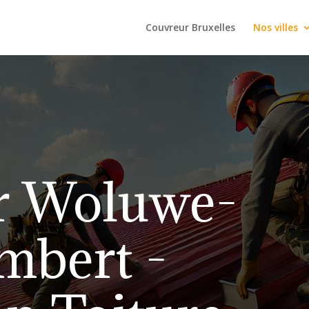
Couvreur Bruxelles
Nos villes
r Woluwe-
mbert -