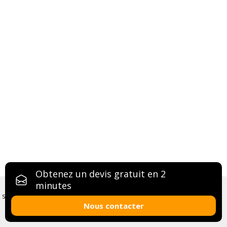
Obtenez un devis gratuit en 2
Les cookies nous permettent de vous proposer nos
minutes
services plus facilement. En utilisant nos services, vous nous
Nous contacter
donnez expressément votre accord pour exploiter ces
cookies.
OK