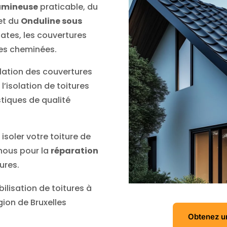
umineuse
praticable, du
et du
Onduline sous
lates, les couvertures
 les cheminées.
olation des couvertures
’isolation de toitures
tiques de qualité
isoler votre toiture de
-nous pour la
réparation
ures.
lisation de toitures à
ion de Bruxelles
Obtenez un