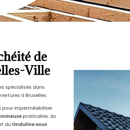
chéité de
lles-Ville
s spécialisés dans
vertures à Bruxelles.
x
pour imperméabiliser
umineuse
praticable, du
et du
Onduline sous